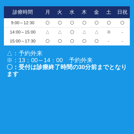
診療時間
月
火
水
木
金
土
日祝
9:00～12:30
14:00～15:00
△
△
△
△
※
-
15:00～17:30
-
-
△：予約外来
※：13：00～14：00 予約外来
〇：受付は診療終了時間の30分前までとなり
ます