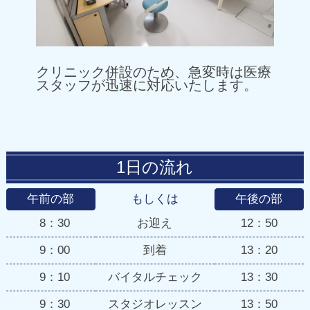
クリニック併設のため、急変時は医療
スタッフが迅速に対応いたします。
1日の流れ
午前の部
もしくは
午後の部
8：30
お迎え
12：50
9：00
到着
13：20
9：10
バイタルチェック
13：30
9：30
スタジオレッスン
13：50